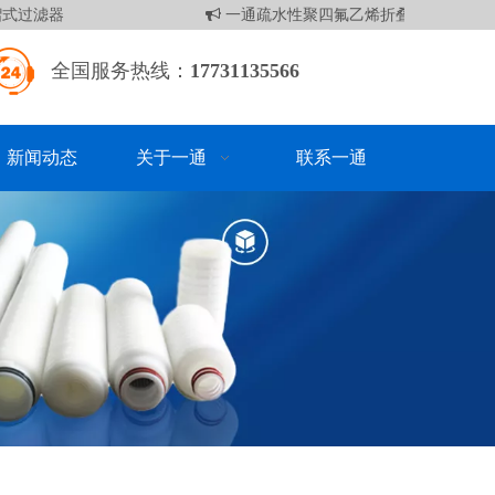
式过滤器
一通疏水性聚四氟乙烯折叠滤芯
袋
全国服务热线：
17731135566
新闻动态
关于一通
联系一通