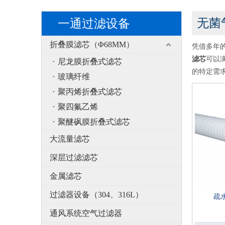
无菌
一通过滤设备
折叠膜滤芯（Φ68MM）
凭借多年
滤芯
可以
尼龙膜折叠式滤芯
的特定需
玻璃纤维
聚丙烯折叠式滤芯
聚四氟乙烯
聚醚砜膜折叠式滤芯
大流量滤芯
深层过滤滤芯
金属滤芯
过滤器设备（304、316L）
疏
通风系统空气过滤器