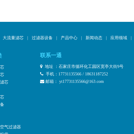
大流量滤芯
|
过滤器设备
|
产品中心
|
新闻动态
|
应用领域
|
联系一通
类

地址 ：石家庄市循环化工园区宽亭大街9号
芯

手机：17731135566 / 18631187252
芯

邮箱：
yt17731135566@163.com
滤芯
芯
备
空气过滤器