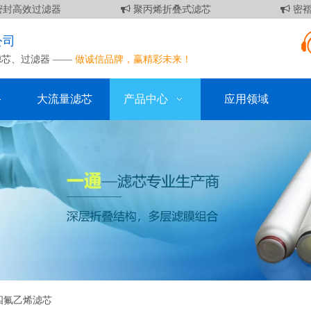
封高效过滤器
聚丙烯折叠式滤芯
密褶
公司
滤芯
、
过滤器
——
做诚信品牌，赢精彩未来！
备
大流量滤芯
产品中心
应用领域
四氟乙烯滤芯