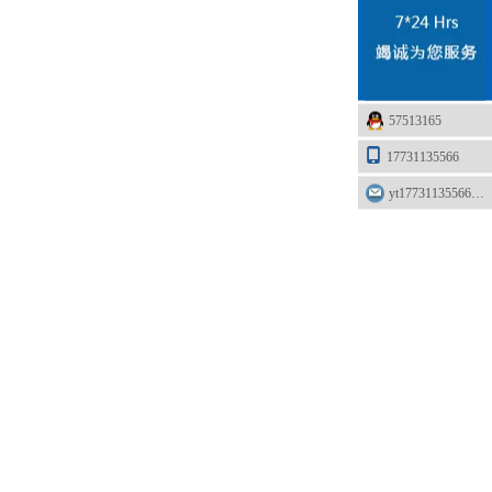
57513165
17731135566
yt17731135566@163.com