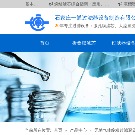
 英寸滤芯：基本信息
烧结滤芯综合指南：应用、优点和维护
液槽密
石家庄一通过滤器设备制造有限
20
年专注过滤设备：
微孔膜滤芯
、
大流量
首页
折叠膜滤芯
过滤器设
当前所在位置:
首页
»
产品中心
»
无菌气体终端过滤聚