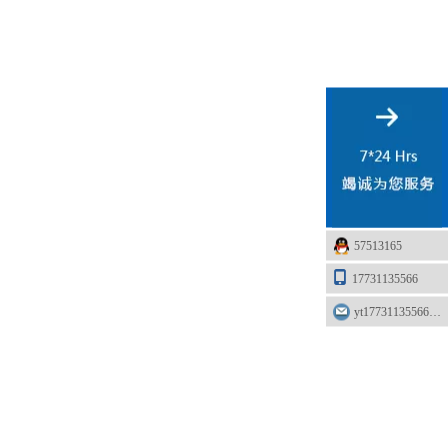
57513165
17731135566
yt17731135566@163.com