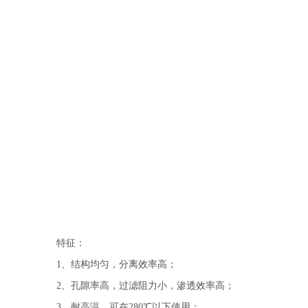
特征：
1、结构均匀，分离效率高；
2、孔隙率高，过滤阻力小，渗透效率高；
3、耐高温，可在280℃以下使用；