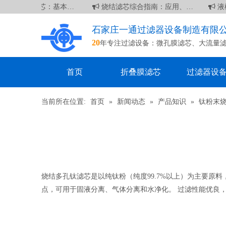
70 英寸滤芯：基本信息
烧结滤芯综合指南：应用、优点和维护
液槽
石家庄一通过滤器设备制造有限
20
年专注过滤设备：
微孔膜滤芯
、
大流量
首页
折叠膜滤芯
过滤器设
当前所在位置:
首页
»
新闻动态
»
产品知识
»
钛粉末
["wechat","weibo","qzone","douban","email"]
烧结多孔钛滤芯是以纯钛粉（纯度99.7%以上）为主要原
点，可用于固液分离、气体分离和水净化。 过滤性能优良