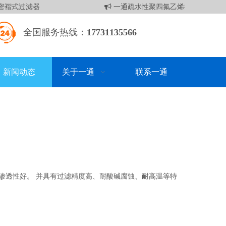
褶式过滤器
一通疏水性聚四氟乙烯折叠滤芯
全国服务热线：
17731135566
新闻动态
关于一通
联系一通
，渗透性好。 并具有过滤精度高、耐酸碱腐蚀、耐高温等特