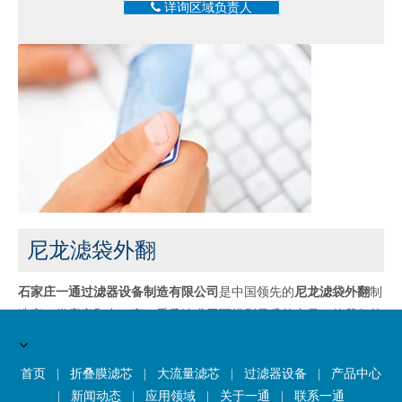
详询区域负责人
尼龙滤袋外翻
石家庄一通过滤器设备制造有限公司
是中国领先的
尼龙滤袋外翻
制
造商，供应商和出口商。秉承追求无可挑剔品质的产品，使我们的
关建客得到了众多客户的满意。极致的设计，优质的原材料，高性
能和有竞争力的价格是每个客户想要的，这也是我们可以为您提供
首页
|
折叠膜滤芯
|
大流量滤芯
|
过滤器设备
|
产品中心
的。当然，也是必不可少的是我们完善的售后服务。如果您对我们
|
新闻动态
|
应用领域
|
关于一通
|
联系一通