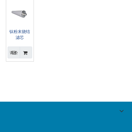
钛粉末烧结
滤芯
询价