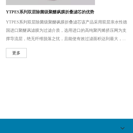
YTPES系列双层除菌级聚醚砜膜折叠滤芯的优势
YTPES系列双层除菌级聚醚砜膜折叠滤芯该产品采用双层亲水性德
国进口聚醚讽滤膜为过滤介质，选用进口的高纯聚丙烯挤压网为支
撑导流层，绝无纤维脱落之忧，且能使有效过滤面积达到最大，...
更多