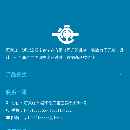
实验室、无菌操作室及各种精密操作室中的空气过...
1
2
»
共2页 到第
页
确定
石家庄一通过滤器设备制造有限公司是河北省一家致力于开发、设
计、生产和推广过滤技术及过滤元件的高科技企业。
产品分类
联系一通

地址 ：石家庄市循环化工园区宽亭大街9号

手机：17731135566 / 18631187252

邮箱：
yt17731135566@163.com