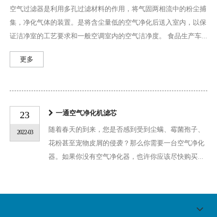
空气过滤器是利用多孔过滤材料的作用，将气固两相流中的粉尘捕
集，净化气体的装置。是将含尘量低的空气净化后送入室内，以保
证洁净室的工艺要求和一般空调室内的空气洁净度。 食品生产车...
更多
23
一通空气净化机滤芯
随着春天的到来，您是否感到受到尘螨、霉菌孢子、
2022-03
花粉甚至宠物皮屑的侵袭？那么你需要一台空气净化
器。如果你没有空气净化器，也许你应该尽快购买...
17
空气除尘滤筒的种类及应用
空气滤芯是一种过滤器，又叫空气滤筒、空气滤清
2021-06
器、风格等。主要用于工程机车、汽车、农用机车、