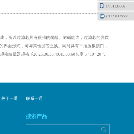
17731135566
yt17731135566@163.com
成，所以过滤芯具有很强的耐酸、耐碱能力，过滤芯的强度
26的界面形式，可与其他滤芯互换。同时具有平推压板接口，
25,30,35,40,45,50,60长度:5 "10" 20 "...
关于一通
|
联系一通
搜索产品