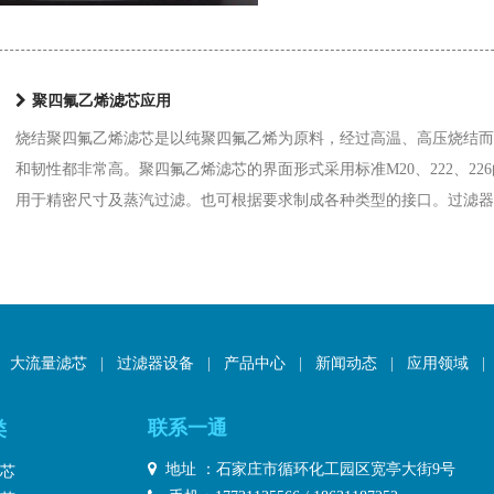
聚四氟乙烯滤芯应用
烧结聚四氟乙烯滤芯是以纯聚四氟乙烯为原料，经过高温、高压烧结而
和韧性都非常高。聚四氟乙烯滤芯的界面形式采用标准M20、222、2
用于精密尺寸及蒸汽过滤。也可根据要求制成各种类型的接口。过滤器规格编辑器规格:∮20,
大流量滤芯
|
过滤器设备
|
产品中心
|
新闻动态
|
应用领域
|
联系一通
类

地址 ：石家庄市循环化工园区宽亭大街9号
芯