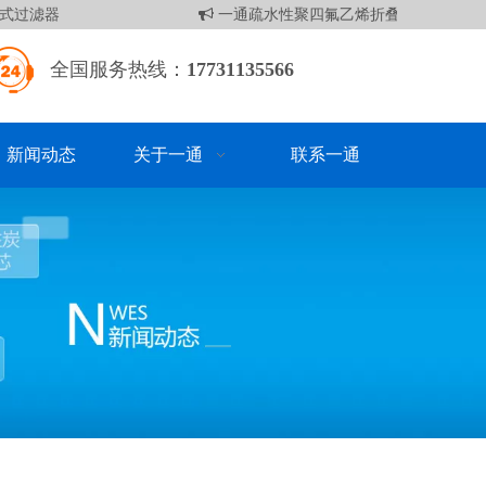
式过滤器
一通疏水性聚四氟乙烯折叠滤芯
袋
全国服务热线：
17731135566
新闻动态
关于一通
联系一通