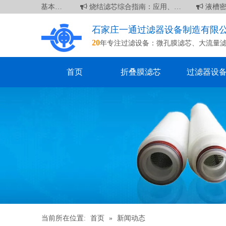
 英寸滤芯：基本信息
烧结滤芯综合指南：应用、优点和维护
液槽密
石家庄一通过滤器设备制造有限
20
年专注过滤设备：
微孔膜滤芯
、
大流量
首页
折叠膜滤芯
过滤器设
当前所在位置:
首页
»
新闻动态