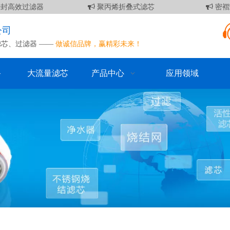
封高效过滤器
聚丙烯折叠式滤芯
密褶
公司
滤芯
、
过滤器
——
做诚信品牌，赢精彩未来！
备
大流量滤芯
产品中心
应用领域