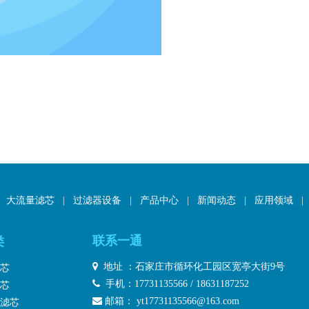
大流量滤芯
|
过滤器设备
|
产品中心
|
新闻动态
|
应用领域
|
联系一通
类

地址 ：石家庄市循环化工园区宽亭大街9号
芯

手机：17731135566 / 18631187252
芯

邮箱：
yt17731135566@163.com
滤芯