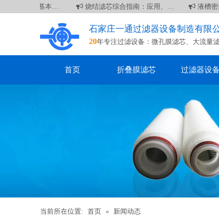
 英寸滤芯：基本信息
烧结滤芯综合指南：应用、优点和维护
液槽密
石家庄一通过滤器设备制造有限
20
年专注过滤设备：
微孔膜滤芯
、
大流量
首页
折叠膜滤芯
过滤器设
当前所在位置:
首页
»
新闻动态