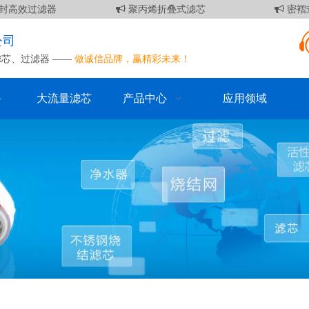
封高效过滤器
聚丙烯折叠式滤芯
密褶式
公司
滤芯
、
过滤器
——
做诚信品牌，赢精彩未来！
备
大流量滤芯
产品中心
应用领域