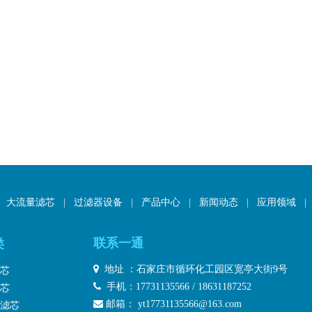
大流量滤芯
|
过滤器设备
|
产品中心
|
新闻动态
|
应用领域
|
联系一通
类

地址 ：石家庄市循环化工园区宽亭大街9号
芯

手机：17731135566 / 18631187252
芯

邮箱：
yt17731135566@163.com
滤芯