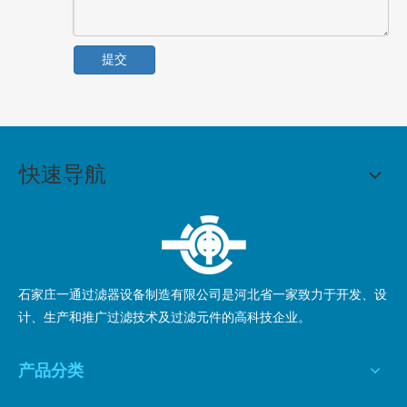
高的过滤精度和高的孔隙率，使滤芯在高过滤精度的工况情况下具
有较好的流体流量，这就具备了实用性。
⑦无“脱粒”现象：聚四氟乙烯烧结滤芯的内外表面都非常
提交
光滑，且在高温高压下充分烧结，不会在使用过程中出现“脱粒”现
象而污染流体，因而在制水、制药行业的保安过滤中具有广泛的使
用。
⑧耐“臭氧”能力强：高温和高压的充分烧结，使该滤芯比
快速导航
聚四氟乙烯折叠膜具有更高的耐臭氧能力，在医药，制水以及食品
工业“臭氧”布气和灭菌
过滤中得以广泛应用。
一、医药工业
1、用于抗生素发酵液过滤与洗涤(柔红霉素等)2、粉末活
石家庄一通过滤器设备制造有限公司是河北省一家致力于开发、设
性炭与脱色过滤(药用葡萄糖液、抗生素、合成药、制剂、中草药
计、生产和推广过滤技术及过滤元件的高科技企业。
等液体 3、针剂药液4、针剂洗瓶水5、细结晶体过滤(如利福平细
结晶)6、口服液(脑心舒、海洋宝等)7、中草药提取液(大蒜素
产品分类
等)8、工业用水过滤 9、针剂用空气过滤 10、药酒过滤