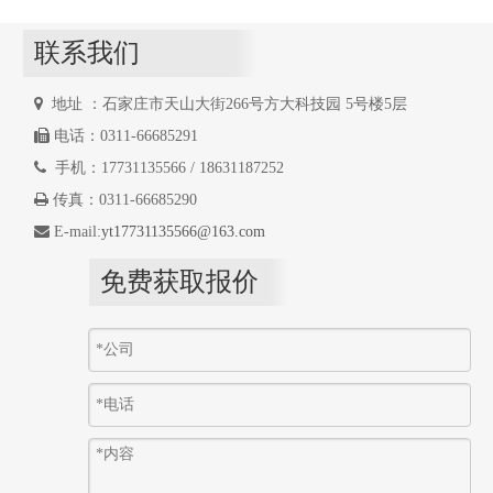
还可以根据要求制作成各种型式的接口。
产品性能
联系我们
①耐强酸、强碱。

地址 ：石家庄市天山大街266号方大科技园 5号楼5层
②耐高温200℃可以用蒸汽灭菌及蒸汽过滤

电话：0311-66685291
③孔隙率高：一般的金属烧结滤芯，孔隙率在30%以下，

手机：17731135566 / 18631187252
而聚四氟乙烯烧结滤芯的孔隙率高达50%以上，因而同样的过滤面
积，流体流量大。

传真：0311-66685290

E-mail:
yt17731135566@163.com
④外表面光滑：滤芯的外表面如“腊制”一样光滑，因而杂
质不易挂在滤芯表面，同时外表面过滤精度高，内层过滤精度低，
免费获取报价
杂质不易嵌入滤芯体内，滤芯清洗容易且清洗彻底，清洗效果优
异，进而使用寿命长。
⑤强度韧性高：高的强度和韧性，滤芯不易断裂，这是金
属滤芯无法比拟的优点，彻底解决了让厂家头痛的滤芯“断裂”所造
成巨大损失的问题。
⑥过滤精度高：聚四氟乙烯烧结滤芯的过滤精度可以作到
0.3um，甚至可以作到0.1um以下，这是一般金属滤芯所达不到的。