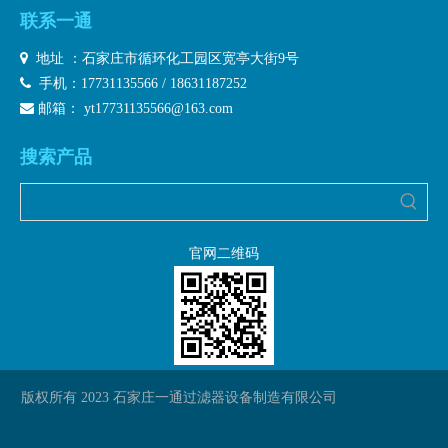
二、化学工业
联系一通
1、氢氧化铝过滤与洗涤 2、氧化铝过滤与洗涤 3、钯

地址 ：石家庄市循环化工园区宽亭大街9号
催化剂过滤与洗涤 4、荧光粉过滤与洗涤 5、碳酸锌过滤 6、

手机：17731135566 / 18631187252
碳酸钠溶液过滤 7、过滤与洗涤 8、硫化锌过滤与洗涤 9、硫化

邮箱：
yt17731135566@163.com
镉过滤与洗涤 10、立德粉过滤与洗涤 11、电解法生产双氧水的
水质除铁过滤 12、氨气除油水与灰土的过滤与洗涤 13、电渗析
搜索产品
前水质精密过滤 14、氢氧化钽与氢氧化铌过滤与洗涤
三、化纤与纺织工业
1、酸浴过滤 2、硫腈酸纳净化过滤 3、丝织用水精密过滤
官网二维码
四、废水处理领域
1、重金属废水(过滤重金属氢氧化物)2、含铬废水 3、
含铜废水 4、含镍废水 5、含铅废水 6、含镉废水 7、铁矿山
酸性重金属废水 8、混合重金属废水 9、含铁废水 10、含铝废
水
版权所有 2023 石家庄一通过滤器设备制造有限公司
五、化工废水
1、对砂基苯酚钠等染料废水 2、硫酸锰废水 4、催